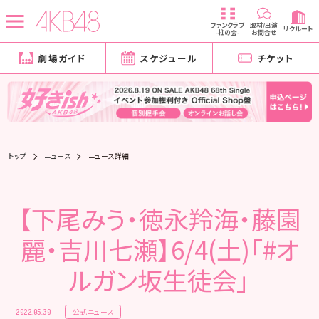
ファンクラブ
取材/出演
リクルート
-柱の会-
お問合せ
劇場ガイド
スケジュール
チケット
トップ
ニュース
ニュース詳細
【下尾みう・徳永羚海・藤園
麗・吉川七瀬】6/4(土)「#オ
ルガン坂生徒会」
公式ニュース
2022.05.30