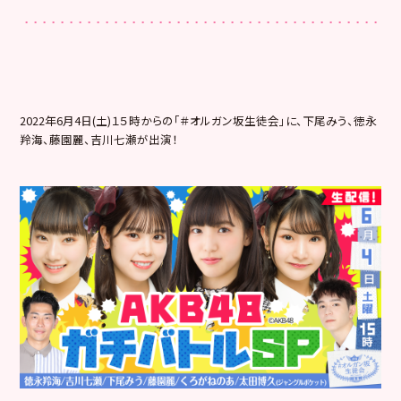
2022年6月4日(土)１５時からの「＃オルガン坂生徒会」に、下尾みう、徳永
羚海、藤園麗、吉川七瀬が出演！