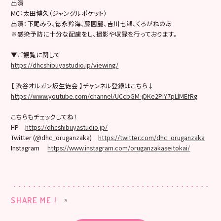
出演
MC：太田博久（ジャングルポケット）
出演：下尾みう、徳永羚海、藤園麗、吉川七瀬、くろがねのあ
※感染予防に十分な配慮をし、撮影や収録を行っております。
▼ご観覧に関して
https://dhcshibuyastudio.jp/viewing/
【 渋谷オルガン坂生徒会 】チャンネル登録はこちら↓
https://www.youtube.com/channel/UCcbGM-jDKe2PIY7pLlMEfRg
こちらもチェックしてね！
HP
https://dhcshibuyastudio.jp/
Twitter (@dhc_oruganzaka)
https://twitter.com/dhc_oruganzaka
Instagram
https://www.instagram.com/oruganzakaseitokai/
SHARE ME !