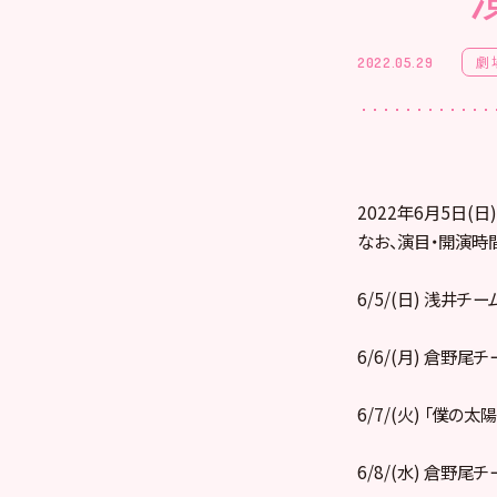
劇
2022.05.29
2022年6月5日(
なお、演目・開演時
6/5/(日) 浅井チ
6/6/(月) 倉野尾
6/7/(火) 「僕の太
6/8/(水) 倉野尾