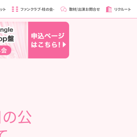
ット
ファンクラブ
-柱の会-
取材/出演
お問合せ
リクルート
日の公
て