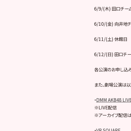
6/9/(木) 田口チー
6/10/(金) 向井
6/11/(土) 休館日
6/12/(日) 田口チ
各公演のお申し込み
また、劇場公演は以
・
DMM AKB48 LIV
※LIVE配信
※アーカイブ配信は
・
VR SQUARE