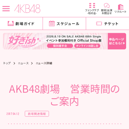
ファンクラブ
取材/出演
リクルート
-柱の会-
お問合せ
劇場ガイド
スケジュール
チケット
トップ
ニュース
ニュース詳細
AKB48劇場 営業時間の
ご案内
劇場関連情報
2017.04.12