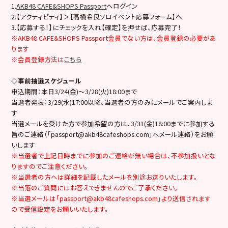
1.
AKB48 CAFE&SHOPS Passport
へログイン
2.【アクティビティ】＞【高橋希良ソロイベント応募フォーム】へ
3.【応募する！】にチェックを入れ【確定】を押せば、応募完了！
※AKB48 CAFE&SHOPS Passport会員でない方は、会員登録の必要があ
ります
※会員登録方法は
こちら
◇事前抽選スケジュール
申込期間：本日3/24(金)～3/28(火)18:00まで
当選者発表：3/29(水)17:00以降、当選者の方のみにメールでご案内しま
す
当選メールを受けた方で参加希望の方は、3/31(金)18:00までに参加する
旨のご連絡（「passport@akb48cafeshops.com」へメール連絡）をお願
いします
※当選者で上記日時までに参加のご連絡が無い場合は、不参加扱いとな
りますのでご注意ください。
※当選者の方へは詳細を記載したメールを別途お送りいたします。
※当落のご質問にはお答えできませんのでご了承ください。
※当選メールは「passport@akb48cafeshops.com」より送信されます
ので受信設定をお願いいたします。