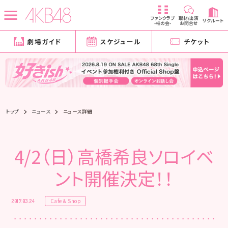
ファンクラブ
取材/出演
リクルート
-柱の会-
お問合せ
劇場ガイド
スケジュール
チケット
トップ
ニュース
ニュース詳細
4/2（日）高橋希良ソロイベ
ント開催決定！！
Cafe & Shop
2017.03.24