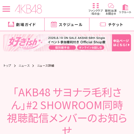
ファンクラブ
取材/出演
リクルート
-柱の会-
お問合せ
劇場ガイド
スケジュール
チケット
トップ
ニュース
ニュース詳細
「AKB48 サヨナラ毛利さ
ん」#2 SHOWROOM同時
視聴配信メンバーのお知ら
せ