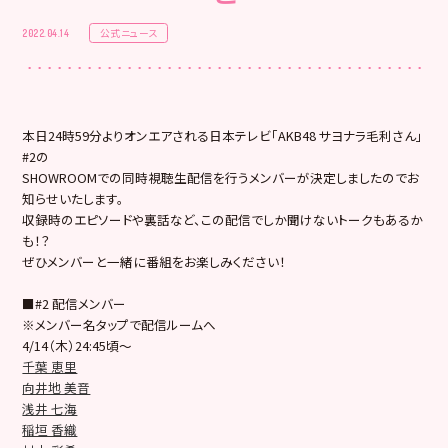
公式ニュース
2022.04.14
本日24時59分よりオンエアされる日本テレビ「AKB48 サヨナラ毛利さん」
#2の
SHOWROOMでの同時視聴生配信を行うメンバーが決定しましたのでお
知らせいたします。
収録時のエピソードや裏話など、この配信でしか聞けないトークもあるか
も！？
ぜひメンバーと一緒に番組をお楽しみください！
■#2 配信メンバー
※メンバー名タップで配信ルームへ
4/14（木）24:45頃〜
千葉 恵里
向井地 美音
浅井 七海
稲垣 香織