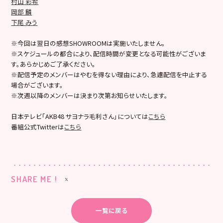
村山 彩希
岡部 麟
下尾 みう
※今回は翌日の感想SHOWROOMは実施いたしません。
※スケジュールの都合により、配信時間が変更となる可能性がございま
す。あらかじめご了承ください。
※配信予定のメンバーはやむを得ない理由により、急遽配信を中止する
場合がございます。
※次週以降のメンバーは決まり次第お知らせいたします。
日本テレビ「AKB48 サヨナラ毛利さん」については
こちら
番組公式Twitterは
こちら
SHARE ME !
一覧に戻る