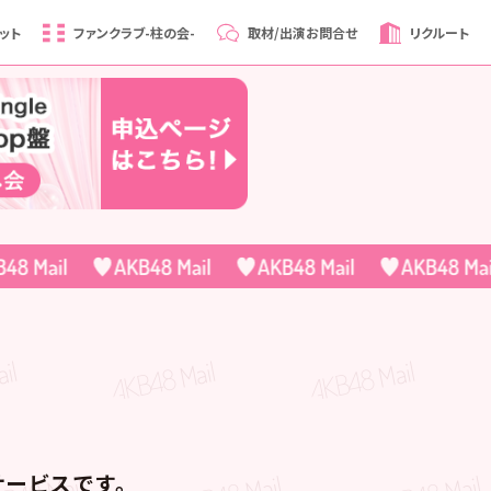
ット
ファンクラブ
-柱の会-
取材/出演
お問合せ
リクルート
ービスです。