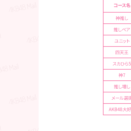
コース名
神推し
推しペア
ユニット
四天王
スカひら5
神7
推し増し
メール選
AKB48大