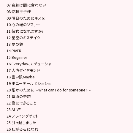
07:奇跡は間に合わない
08:逆転王子様
09:明日のためにキスを
10:心の端のソファー
11:彼女になれますか?
12:星空のミステイク
13:夢の鐘
14:RIVER
15:Beginner
16:Everyday、カチューシャ
17:大声ダイヤモンド
18:言い訳Maybe
19:ポニーテールとシュシュ
20:誰かのために～What can I do for someone?～
21:草原の奇跡
22:僕にできること
23:ALIVE
24:フライングゲット
25:引っ越しました
26:転がる石になれ