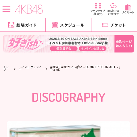
ファンクラブ
取材/出演
リクルート
-柱の会-
お問合せ
劇場ガイド
スケジュール
チケット
トッ
ディスコグラフィ
AKB48「AKBがいっぱい～SUMMER TOUR 2011～」
プ
ー
TeamK
DISCOGRAPHY