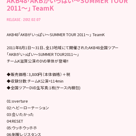
AKB48「AKBがいっぱい～SUMMER TOUR
2011～」 TeamK
RELEASE : 2012.02.07
AKB48「AKBがいっぱい～SUMMER TOUR 2011～」 TeamK
2011年8月1日～31日、全13地域にて開催されたAKB48全国ツアー
「AKBがいっぱい～SUMMER TOUR2011～」
チームK滋賀公演のDVD単体が登場!!
◆販売価格：3,800円（本体価格）＋税
◆収録分数:チームK公演=114min
◆全国ツアーDVD生写真:1枚(ケース内梱包)
01:overture
02:ヘビーローテーション
03:会いたかった
04:RESET
05:ウッホウッホホ
06:制服レジスタンス