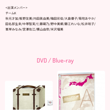
<出演メンバー>
チームK
秋元才加/板野友美/内田眞由美/梅田彩佳/大島優子/菊地あやか/
田名部生来/中塚智実/仁藤萌乃/野中美郷/藤江れいな/松井咲子/
峯岸みなみ/宮澤佐江/横山由依/米沢瑠美
DVD / Blue-ray