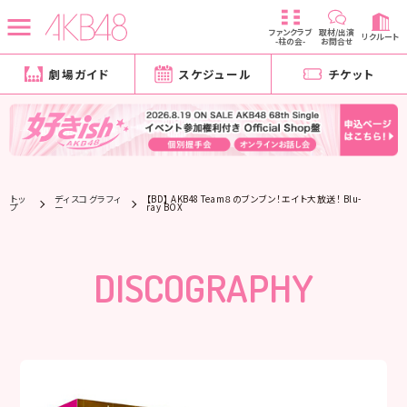
ファンクラブ
取材/出演
リクルート
-柱の会-
お問合せ
劇場ガイド
スケジュール
チケット
トッ
ディスコグラフィ
【BD】 AKB48 Team８のブンブン！エイト大放送！ Blu-
プ
ー
ray BOX
DISCOGRAPHY