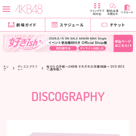
ファンクラブ
取材/出演
リクルート
-柱の会-
お問合せ
劇場ガイド
スケジュール
チケット
トッ
ディスコグラフ
桜からの手紙～AKB48 それぞれの卒業物語～ DVD-BOX
プ
ィー
＜通常版＞
DISCOGRAPHY