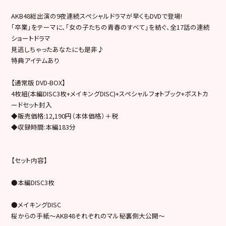
AKB48総出演の9夜連続スペシャルドラマが早くもDVDで登場!
「卒業」をテーマに、「女の子たちの青春のすべて」を紡ぐ、全17話の連続
ショートドラマ
見逃しちゃったあなたにも是非♪
特典アイテムあり
【通常版 DVD-BOX】
4枚組(本編DISC3枚+メイキングDISC)+スペシャルフォトブック+ポストカ
ードセット封入
◆販売価格:12,190円（本体価格）＋税
◆収録時間:本編183分
【セット内容】
●本編DISC3枚
●メイキングDISC
桜からの手紙～AKB48それぞれのマル秘裏側大公開～