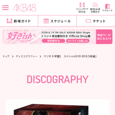
ファンクラブ
取材/出演
リクルート
-柱の会-
お問合せ
劇場ガイド
スケジュール
チケット
トップ
ディスコグラフィー
マジすか学園2 スペシャルDVD-BOX(5枚組)
DISCOGRAPHY