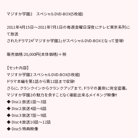
マジすか学園2 スペシャルDVD-BOX(5枚組)
2011年4月15日～2011年7月1日の毎週金曜日深夜にテレビ東京系列に
て放送
されたドラマ24「マジすか学園2」がスペシャルDVD-BOXとなって登場!
販売価格:20,000円(本体価格)＋税
【セット内容】
マジすか学園2 スペシャルDVD-BOX(5枚組)
ドラマ本編を第1話から第12話まで収録!
さらに、クランクインからクランクアップまで、ドラマの裏側に完全密着。
マジすか学園2の魅力を余すことなく堪能出来るメイキング映像!!
◆ Disc1:放送1話～3話
◆ Disc2:放送4話～6話
◆ Disc3:放送7話～9話
◆ Disc4:放送10話～12話
◆ Disc5:特典映像