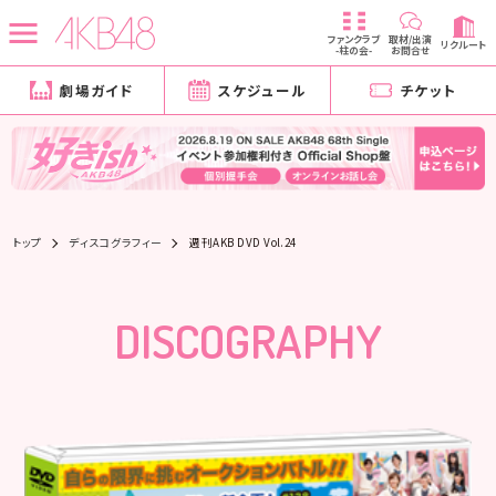
ファンクラブ
取材/出演
リクルート
-柱の会-
お問合せ
劇場ガイド
スケジュール
チケット
トップ
ディスコグラフィー
週刊AKB DVD Vol.24
DISCOGRAPHY