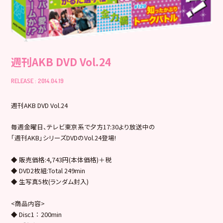
週刊AKB DVD Vol.24
RELEASE : 2014.04.19
週刊AKB DVD Vol.24
毎週金曜日、テレビ東京系で夕方17:30より放送中の
「週刊AKB」シリーズDVDのVol.24登場!
◆ 販売価格:4,743円(本体価格)＋税
◆ DVD2枚組:Total 249min
◆ 生写真5枚(ランダム封入)
<商品内容>
◆ Disc1 ： 200min