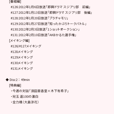
[番組編]
#126:2012年1月6日放送「即興ドラマ スジアリ部 前編」
#127:2012年1月13日放送「即興ドラマ スジアリ部 後編」
#128:2012年1月20日放送「ブラチャモリ」
#129:2012年1月27日放送「知ったかぶりトークバトル」
#130:2012年2月3日放送「1ショットオークション」
#131:2012年2月10日放送「AKBかるた選手権」
[メイキング編]
#126/#127メイキング
#128メイキング
#129メイキング
#130メイキング
#131メイキング
◆ Disc2 ： 49min
[特典編]
・今週の対談「須田亜香里×木下有希子」
・兒玉 遥100の激白
・全力橋（大島涼花）