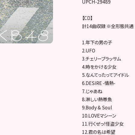
UPCH-29489
【CD】
計14曲収録 ※全形態共通
1.年下の男の子
2.UFO
3.チェリーブラッサム
4.時をかける少女
5.なんてったってアイドル
6.DESIRE -情熱-
7.じゃあね
8.淋しい熱帯魚
9.Body & Soul
10.LOVEマシーン
11.行くぜっ!怪盗少女
12.君の名は希望