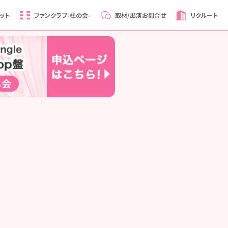
ット
ファンクラブ
-柱の会-
取材/出演
お問合せ
リクルート