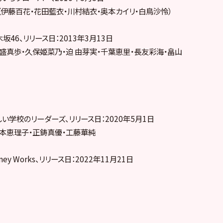
（伊藤百花・花田藍衣・川村結衣・奥本カイリ・白鳥沙怜）
坂46、リリース日：2013年3月13日
盛真歩・久保姫菜乃・迫 由芽実・千葉恵里・長友彩海・畠山
い学校のリーダーズ、リリース日：2020年5月1日
橋本恵理子・正鋳真優・工藤華純
y Works、リリース日：2022年11月21日