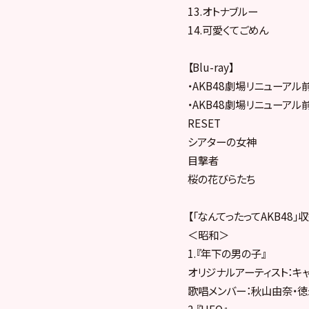
13.オトナブルー
14.可愛くてごめん
【Blu-ray】
・AKB48劇場リニューアル
・AKB48劇場リニューアル
RESET
シアターの女神
目撃者
桜の花びらたち
【「なんてったってAKB48」
＜昭和＞
1.『年下の男の子』
オリジナルアーティスト：キャ
歌唱メンバー：秋山由奈・
2.『UFO』