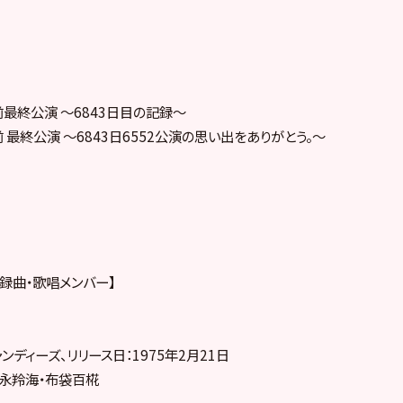
前最終公演 ～6843日目の記録～
前 最終公演 ～6843日6552公演の思い出をありがとう。～
収録曲・歌唱メンバー】
ンディーズ、リリース日：1975年2月21日
徳永羚海・布袋百椛