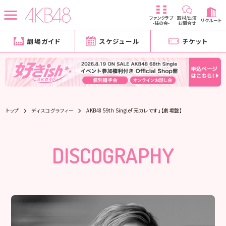
ファンクラブ
取材/出演
リクルート
-柱の会-
お問合せ
劇場ガイド
スケジュール
チケット
トップ
ディスコグラフィー
AKB48 59th Single「元カレです」【劇場盤】
DISCOGRAPHY