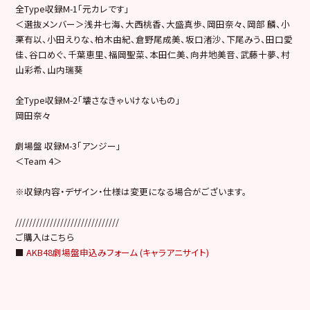
全Type収録M-1「元カレです」
＜選抜メンバー＞浅井七海、大西桃香、大盛真歩、岡田奈々、岡部 麟、小
栗有以、小田えりな、柏木由紀、倉野尾成美、坂口渚沙、下尾みう、田口愛
佳、谷口めぐ、千葉恵里、福岡聖菜、本田仁美、向井地美音、武藤十夢、村
山彩希、山内瑞葵
全Type収録M-2「壊さなきゃいけないもの」
岡田奈々
劇場盤 収録M-3「アンジー」
＜Team 4＞
※収録内容・デザイン・仕様は変更になる場合がございます。
//////////////////////////////
ご購入はこちら
■
AKB48劇場盤申込みフォーム (キャラアニサイト)