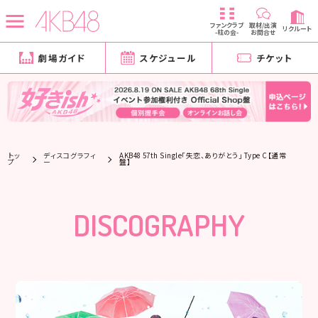
ファンクラブ
取材/出演
リクルート
-柱の会-
お問合せ
劇場ガイド
スケジュール
チケット
トッ
ディスコグラフィ
AKB48 57th Single「失恋、ありがとう」 Type C【通常
プ
ー
盤】
DISCOGRAPHY