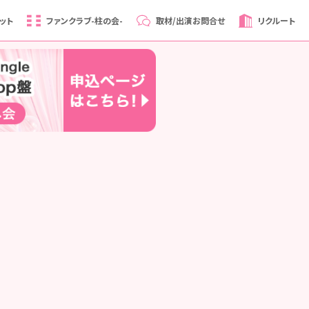
ット
ファンクラブ
-柱の会-
取材/出演
お問合せ
リクルート