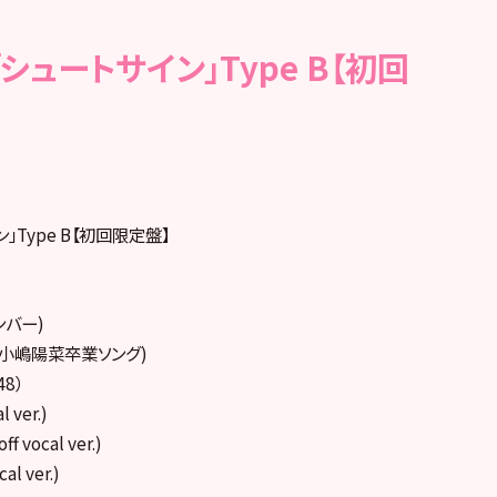
le「シュートサイン」Type B【初回
イン」Type B【初回限定盤】
ンバー)
(小嶋陽菜卒業ソング)
48）
 ver.)
vocal ver.)
l ver.)