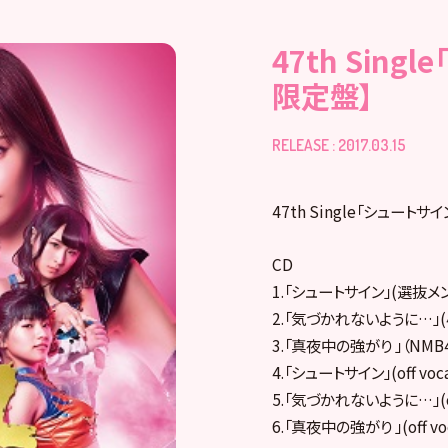
47th Sing
限定盤】
RELEASE : 2017.03.15
47th Single「シュートサ
CD
1.「シュートサイン」(選抜メ
2.「気づかれないように…」
3.「真夜中の強がり 」（NMB
4.「シュートサイン」(off vocal
5.「気づかれないように…」(off 
6.「真夜中の強がり 」(off voca