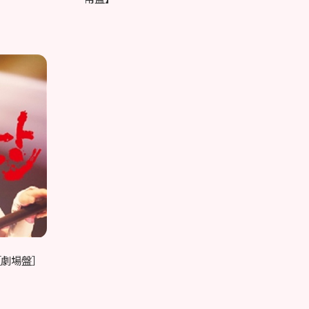
」［劇場盤］