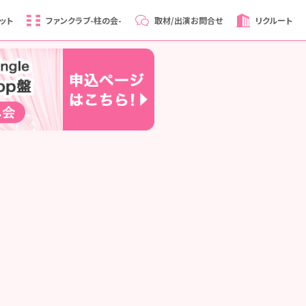
ット
ファンクラブ
-柱の会-
取材/出演
お問合せ
リクルート