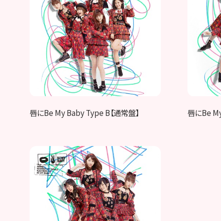
唇にBe My Baby Type B【通常盤】
唇にBe My