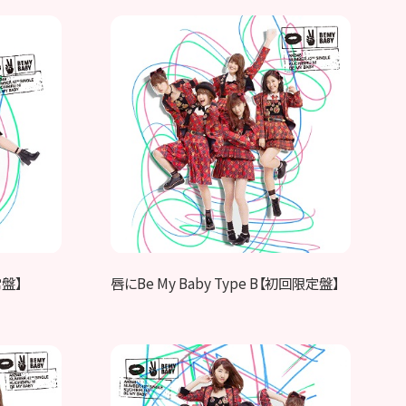
常盤】
唇にBe My Baby Type B【初回限定盤】