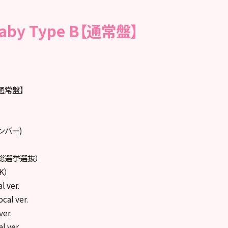
aby Type B【通常盤】
B【通常盤】
メンバー)
ち総選挙選抜）
K）
l ver.
al ver.
er.
 ver.