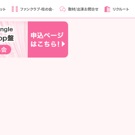
ット
ファンクラブ
-柱の会-
取材/出演
お問合せ
リクルート