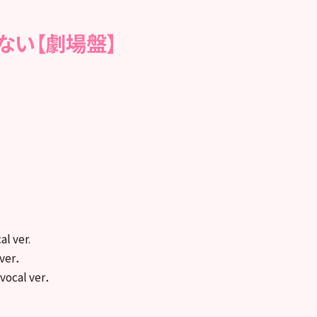
ない【劇場盤】
 ver.
 ver．
cal ver．