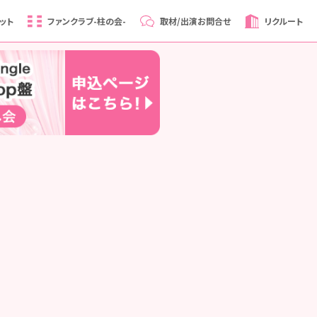
ット
ファンクラブ
-柱の会-
取材/出演
お問合せ
リクルート