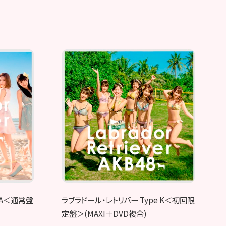
 A＜通常盤
ラブラドール・レトリバー Type K＜初回限
定盤＞(MAXI＋DVD複合)