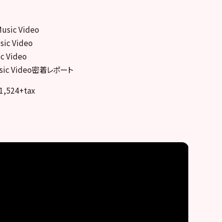
sic Video
c Video
 Video
sic Video密着レポート
1,524+tax