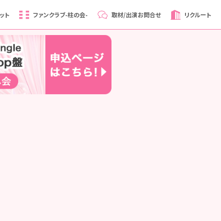
ット
ファンクラブ
-柱の会-
取材/出演
お問合せ
リクルート