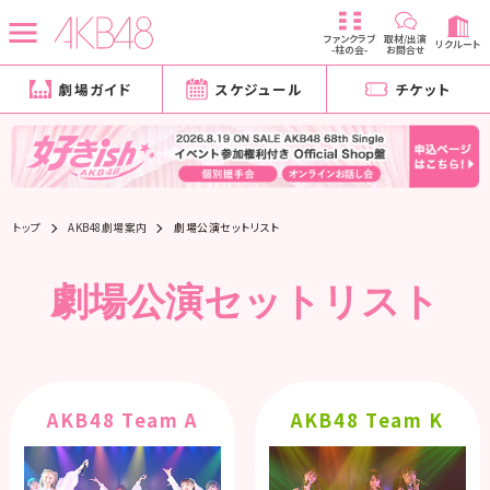
ファンクラブ
取材/出演
リクルート
-柱の会-
お問合せ
劇場ガイド
スケジュール
チケット
トップ
AKB48劇場案内
劇場公演セットリスト
劇場公演セットリスト
AKB48 Team A
AKB48 Team K