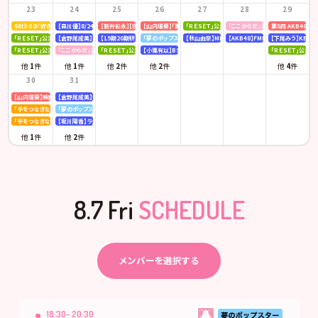
23
24
25
26
27
28
29
68thSG『好きish』初回限定盤 発売記念「仙台握手会」
【森川優】8/24(月)発売「B.L.T. SUMMER CANDY 2026」
【新井彩永】【伊藤百花】ピンク・レディー 「トリビュートコンサート」
【山内瑞葵】「第14回 全国高等学校ダンス部選手権」
「ＲＥＳＥＴ」公演
「ここからだ」公演
第5回 AKB48
「ＲＥＳＥＴ」公演
【倉野尾成美】KBCラジオ「下町やぶさか診療所」
【19期20期研究生】SHOWROOM「AKB48研究生パレット 〜多彩な魅力をお届け〜」
「夢のポップスター」公演
【秋山由奈】MBSラジオ「アッパレやってまーす！」
【AKB48】FMFUJI「AKB48のUP-T
【下尾みう】KBC九
「ＲＥＳＥＴ」公演
「ここからだ」公演
「ＲＥＳＥＴ」公演
【小栗有以】BSテレ東「ドライな同期の溺愛癖」
「ＲＥＳＥＴ」公演
他
1
件
他
1
件
他
2
件
他
2
件
他
4
件
30
31
【山内瑞葵】映画 『キオク』先行試写会
【倉野尾成美】KBCラジオ「下町やぶさか診療所」
「手をつなぎながら」公演
「夢のポップスター」公演
「手をつなぎながら」公演
【坂川陽香】ラジオ日本「Happy!!福井に来とっけの～」
他
1
件
他
2
件
8.7 Fri
SCHEDULE
メンバーを選択する
18:30- 20:30