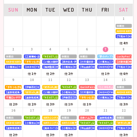
SUN
MON
TUE
WED
THU
FRI
SAT
1
休館日
AKB48 68th
【下尾みう】KBC九
他
4
件
2
3
4
5
6
7
8
休館日
【工藤華純・迫由芽実】大分合同新聞
「ＲＥＳＥＴ」公演
休館日
休館日
「夢のポップスター」公演
LuckyFes’26
AKB48 68thシングル OS盤 【個別握手会】 @パシフィコ横浜
「手をつなぎながら」公演
【19期20期研究生】SHOWROOM「AKB48研究生パレット 〜多彩な魅力をお届け〜」
【新井彩永・伊藤百花】文化放送「矢吹奈子のレコメン！」
【行天優莉奈・新井彩永】ラジオNIKKEI「虎ノ門 トレ
【小栗有以】フジテレビ「全力！脱力タ
【正鋳真優】映画「
【小栗有以】TOKYOMX「MXグランプリ2026～異端芸人決定戦～」
【AKB48】TBS「CDTV ライブ! ライブ!」
【福岡聖菜】渋谷クロスFM「AKB48福岡聖菜の あなたに福を届けますらじお☆」
【小栗有以】BSテレ東「ドライな同期の溺愛癖」
【秋山由奈】MBSラジオ「アッパレやってまーす！」
【AKB48】FMFUJI「AKB48のUP-T
【下尾みう】KBC九
他
1
件
他
2
件
他
2
件
他
1
件
他
6
件
9
10
11
12
13
14
15
「手をつなぎながら」公演
【伊藤百花】8/10(月)発売「mini 9月号」
『好きish』発売記念 リミスタインターネットサイン会
「ＲＥＳＥＴ」公演
GarinPeiro FES 『THE ROOTS 2026』
「ここからだ」公演
休館日
【倉野尾成美・下尾みう・工藤華純・山口結愛】LOVE FM「AKB48九州放送部！」
『好きish』発売記念 リミスタインターネットサイン会
【19期20期研究生】SHOWROOM「AKB48研究生パレット 〜多彩な魅力をお届け〜」
【小栗有以】BSテレ東「ドライな同期の溺愛癖」
【行天優莉奈・新井彩永】ラジオNIKKEI「虎ノ門 トレ
【AKB48】FMFUJI「AKB48のUP-T
AKB48 68thシ
千葉ロッテマリーンズ「BLACK SUMMER WEEK supported by クーリッシュ」
【倉野尾成美】KBCラジオ「下町やぶさか診療所」
「ＲＥＳＥＴ」公演
【伊藤百花】文化放送「AKB48伊藤百花のひと“花”咲かせたいっ！」
「手をつなぎながら」公演
【小栗有以】MBSテレビ「深夜の爆食
【下尾みう】KBC九
他
2
件
他
2
件
他
3
件
他
1
件
他
1
件
他
3
件
16
17
18
19
20
21
22
休館日
「ＲＥＳＥＴ」公演
68thシングル『好きish』発売記念 「グループ握手会」
休館日
日本ハムファイターズ〈AFTER GAME〉スペシャルラ
【倉野尾成美】8/21(金)発売『アッ
休館日
AKB48 68thシングル OS盤 【オンラインお話し会】
【小栗有以】MBSラジオ「アッパレやってまーす！」
68thシングル『好きish』 発売記念「お見送り会」
68thSG発売記念イベント「『好きish』握手祭」
「ＲＥＳＥＴ」公演
「ＲＥＳＥＴ」公演
『好きish』発売記
【倉野尾成美】KBCラジオ「下町やぶさか診療所」
【奥本カイリ】Acoustic Guitar Book 63
【小栗有以】BSテレ東「ドライな同期の溺愛癖」
【秋山由奈】MBSラジオ「アッパレやってまーす！」
【AKB48】FMFUJI「AKB48のUP-T
【下尾みう】KBC九
他
2
件
他
3
件
他
2
件
他
3
件