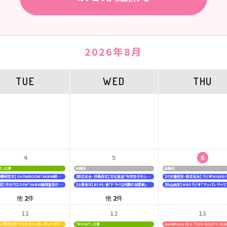
2026年8月
TUE
WED
THU
4
5
6
ＥＴ」公演
休館日
休館日
【19期20期研究生】SHOWROOM「AKB48研究生パレット 〜多彩な魅力をお届け〜」
【新井彩永・伊藤百花】文化放送「矢吹奈子のレコメン！」
【福岡聖菜】渋谷クロスFM「AKB48福岡聖菜の あなたに福を届けますらじお☆」
【小栗有以】BSテレ東「ドライな同期の溺愛癖」
【秋山由奈】MBSラジオ「アッパレやって
他
2
件
他
2
件
11
12
13
『好きish』発売記念 リミスタインターネットサイン会
「ＲＥＳＥＴ」公演
GarinPeiro FES 『THE ROOTS 202