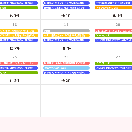
【19期20期研究生】SHOWROOM「AKB48研究生パレット 〜多彩な魅力をお届け〜」
【小栗有以】BSテレ東「ドライな同期の溺愛癖」
ＥＴ」公演
【伊藤百花】文化放送「AKB48伊藤百花のひと“花”咲かせたいっ！」
「手をつなぎながら」公演
他
3
件
他
1
件
他
1
件
18
19
20
68thシングル『好きish』発売記念 「グループ握手会」
休館日
シングル『好きish』 発売記念「お見送り会」
68thSG発売記念イベント「『好きish』握手祭」
「ＲＥＳＥＴ」公演
【19期20期研究生】SHOWROOM「AKB48研究生パレット 〜多彩な魅力をお届け〜」
【小栗有以】BSテレ東「ドライな同期の溺愛癖」
【秋山由奈】MBSラジオ「アッパレやって
他
2
件
他
2
件
25
26
27
【新井彩永】【伊藤百花】ピンク・レディー 「トリビュートコンサート」
【山内瑞葵】「第14回 全国高等学校ダンス部選手権」
「ＲＥＳＥＴ」公演
【19期20期研究生】SHOWROOM「AKB48研究生パレット 〜多彩な魅力をお届け〜」
「夢のポップスター」公演
【秋山由奈】MBSラジオ「アッパレやって
ＥＴ」公演
【小栗有以】BSテレ東「ドライな同期の溺愛癖」
他
2
件
他
2
件