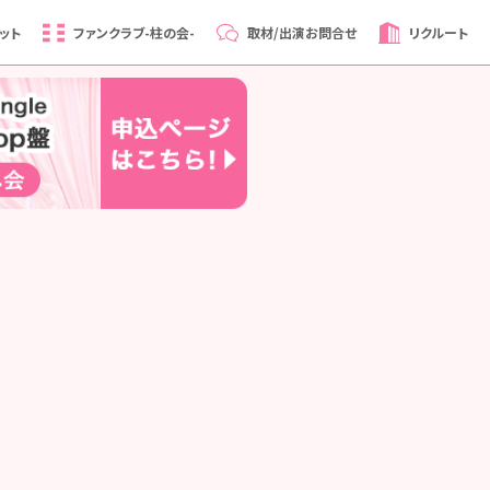
ット
ファンクラブ
-柱の会-
取材/出演
お問合せ
リクルート