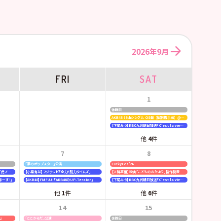
2026年9月
FRI
SAT
1
休館日
AKB48 68thシングル OS盤 【個別握手会】 @パシフィコ横浜
【下尾みう】KBC九州朝日放送「C'est la vie〜いのちの声を伝えたい〜」
他
4
件
7
8
「夢のポップスター」公演
LuckyFes’26
【行天優莉奈・新井彩永】ラジオNIKKEI「虎ノ門 トレンド経済研究所」
【小栗有以】フジテレビ「全力！脱力タイムズ」
【正鋳真優】映画「こどものおたより」製作発表
まーす！」
【AKB48】FMFUJI「AKB48のUP-Tension」
【下尾みう】KBC九州朝日放送「C'est la vie〜いのちの声を伝えたい〜」
他
1
件
他
6
件
14
15
6』
「ここからだ」公演
休館日