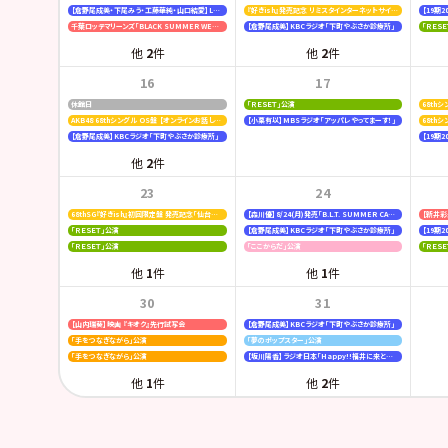
【倉野尾成美・下尾みう・工藤華純・山口結愛】LOVE FM「AKB48九州放送部！」
『好きish』発売記念 リミスタインターネットサイン会
千葉ロッテマリーンズ「BLACK SUMMER WEEK supported by クーリッシュ」
【倉野尾成美】KBCラジオ「下町やぶさか診療所」
「ＲＥＳ
他
2
件
他
2
件
16
17
休館日
「ＲＥＳＥＴ」公演
AKB48 68thシングル OS盤 【オンラインお話し会】
【小栗有以】MBSラジオ「アッパレやってまーす！」
68th
【倉野尾成美】KBCラジオ「下町やぶさか診療所」
他
2
件
23
24
68thSG『好きish』初回限定盤 発売記念「仙台握手会」
【森川優】8/24(月)発売「B.L.T. SUMMER CANDY 2026」
「ＲＥＳＥＴ」公演
【倉野尾成美】KBCラジオ「下町やぶさか診療所」
「ＲＥＳＥＴ」公演
「ここからだ」公演
「ＲＥＳ
他
1
件
他
1
件
30
31
【山内瑞葵】映画 『キオク』先行試写会
【倉野尾成美】KBCラジオ「下町やぶさか診療所」
「手をつなぎながら」公演
「夢のポップスター」公演
「手をつなぎながら」公演
【坂川陽香】ラジオ日本「Happy!!福井に来とっけの～」
他
1
件
他
2
件