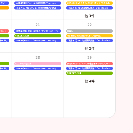
【行天優莉奈・新井彩永】ラジオNIKKEI「虎ノ門 トレンド経済研究所」
【AKB48】FMFUJI「AKB48のUP-Tension」
AKB48 68thシングル OS盤 【オンラインお話し会】
【小栗有以】MBSテレビ「深夜の爆食メシ配達員ジャンボ」
【下尾みう】KBC九州朝日放送「C'est la vie〜いのちの声を伝えたい〜」
他
3
件
21
22
日本ハムファイターズ〈AFTER GAME〉スペシャルライブ
【倉野尾成美】8/21(金)発売『アップトゥボーイ』連載なるティットコレクション
休館日
「ＲＥＳＥＴ」公演
『好きish』発売記念「グループ握手会」
まーす！」
【AKB48】FMFUJI「AKB48のUP-Tension」
【下尾みう】KBC九州朝日放送「C'est la vie〜いのちの声を伝えたい〜」
他
3
件
28
29
「ここからだ」公演
第5回 AKB48グループ映像倉庫オンラインファンミーティング
まーす！」
【AKB48】FMFUJI「AKB48のUP-Tension」
【下尾みう】KBC九州朝日放送「C'est la vie〜いのちの声を伝えたい〜」
「ＲＥＳＥＴ」公演
他
4
件