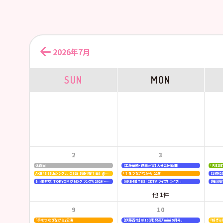
2026年7月
SUN
MON
2
3
休館日
【工藤華純・迫由芽実】大分合同新聞
「ＲＥＳ
AKB48 68thシングル OS盤 【個別握手会】 @パシフィコ横浜
「手をつなぎながら」公演
【小栗有以】TOKYOMX「MXグランプリ2026～異端芸人決定戦～」
【AKB48】TBS「CDTV ライブ! ライブ!」
他
1
件
9
10
「手をつなぎながら」公演
【伊藤百花】8/10(月)発売「mini 9月号」