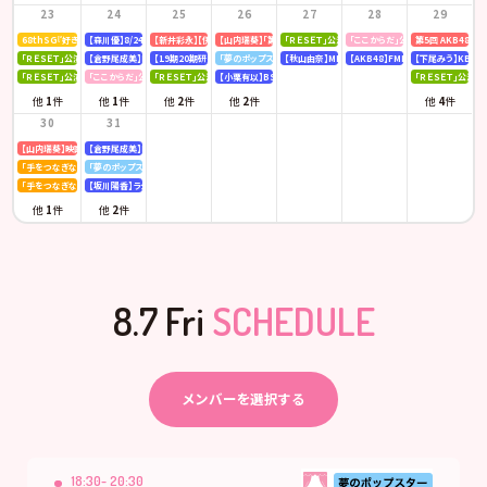
23
24
25
26
27
28
29
68thSG『好きish』初回限定盤 発売記念「仙台握手会」
【森川優】8/24(月)発売「B.L.T. SUMMER CANDY 2026」
【新井彩永】【伊藤百花】ピンク・レディー 「トリビュートコンサート」
【山内瑞葵】「第14回 全国高等学校ダンス部選手権」
「ＲＥＳＥＴ」公演
「ここからだ」公演
第5回 AKB48
「ＲＥＳＥＴ」公演
【倉野尾成美】KBCラジオ「下町やぶさか診療所」
【19期20期研究生】SHOWROOM「AKB48研究生パレット 〜多彩な魅力をお届け〜」
「夢のポップスター」公演
【秋山由奈】MBSラジオ「アッパレやってまーす！」
【AKB48】FMFUJI「AKB48のUP-T
【下尾みう】KBC九
「ＲＥＳＥＴ」公演
「ここからだ」公演
「ＲＥＳＥＴ」公演
【小栗有以】BSテレ東「ドライな同期の溺愛癖」
「ＲＥＳＥＴ」公演
他
1
件
他
1
件
他
2
件
他
2
件
他
4
件
30
31
【山内瑞葵】映画 『キオク』先行試写会
【倉野尾成美】KBCラジオ「下町やぶさか診療所」
「手をつなぎながら」公演
「夢のポップスター」公演
「手をつなぎながら」公演
【坂川陽香】ラジオ日本「Happy!!福井に来とっけの～」
他
1
件
他
2
件
8.7 Fri
SCHEDULE
メンバーを選択する
18:30- 20:30