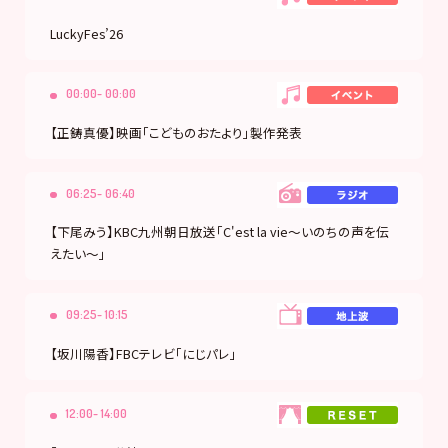
LuckyFes’26
00:00- 00:00
【正鋳真優】映画「こどものおたより」製作発表
06:25- 06:40
【下尾みう】KBC九州朝日放送「C'est la vie〜いのちの声を伝
えたい〜」
09:25- 10:15
【坂川陽香】FBCテレビ「にじパレ」
12:00- 14:00