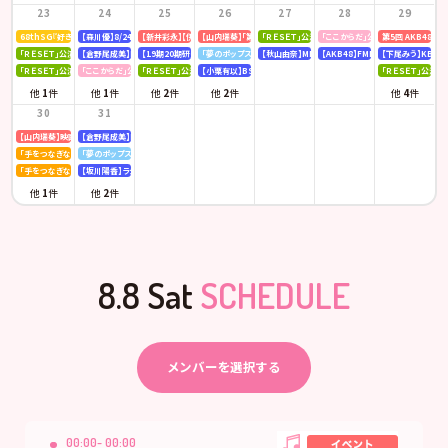
23
24
25
26
27
28
29
68thSG『好きish』初回限定盤 発売記念「仙台握手会」
【森川優】8/24(月)発売「B.L.T. SUMMER CANDY 2026」
【新井彩永】【伊藤百花】ピンク・レディー 「トリビュートコンサート」
【山内瑞葵】「第14回 全国高等学校ダンス部選手権」
「ＲＥＳＥＴ」公演
「ここからだ」公演
第5回 AKB48
「ＲＥＳＥＴ」公演
【倉野尾成美】KBCラジオ「下町やぶさか診療所」
【19期20期研究生】SHOWROOM「AKB48研究生パレット 〜多彩な魅力をお届け〜」
「夢のポップスター」公演
【秋山由奈】MBSラジオ「アッパレやってまーす！」
【AKB48】FMFUJI「AKB48のUP-T
【下尾みう】KBC九
「ＲＥＳＥＴ」公演
「ここからだ」公演
「ＲＥＳＥＴ」公演
【小栗有以】BSテレ東「ドライな同期の溺愛癖」
「ＲＥＳＥＴ」公演
他
1
件
他
1
件
他
2
件
他
2
件
他
4
件
30
31
【山内瑞葵】映画 『キオク』先行試写会
【倉野尾成美】KBCラジオ「下町やぶさか診療所」
「手をつなぎながら」公演
「夢のポップスター」公演
「手をつなぎながら」公演
【坂川陽香】ラジオ日本「Happy!!福井に来とっけの～」
他
1
件
他
2
件
8.8 Sat
SCHEDULE
メンバーを選択する
00:00- 00:00