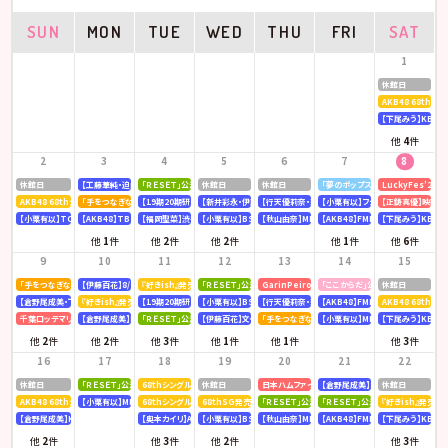
SUN
MON
TUE
WED
THU
FRI
SAT
1
休館日
AKB48 68th
【下尾みう】KBC九
他
4
件
2
3
4
5
6
7
8
休館日
【工藤華純・迫由芽実】大分合同新聞
「ＲＥＳＥＴ」公演
休館日
休館日
「夢のポップスター」公演
LuckyFes’26
AKB48 68thシングル OS盤 【個別握手会】 @パシフィコ横浜
「手をつなぎながら」公演
【19期20期研究生】SHOWROOM「AKB48研究生パレット 〜多彩な魅力をお届け〜」
【新井彩永・伊藤百花】文化放送「矢吹奈子のレコメン！」
【行天優莉奈・新井彩永】ラジオNIKKEI「虎ノ門 トレ
【小栗有以】フジテレビ「全力！脱力タ
【正鋳真優】映画「
【小栗有以】TOKYOMX「MXグランプリ2026～異端芸人決定戦～」
【AKB48】TBS「CDTV ライブ! ライブ!」
【福岡聖菜】渋谷クロスFM「AKB48福岡聖菜の あなたに福を届けますらじお☆」
【小栗有以】BSテレ東「ドライな同期の溺愛癖」
【秋山由奈】MBSラジオ「アッパレやってまーす！」
【AKB48】FMFUJI「AKB48のUP-T
【下尾みう】KBC九
他
1
件
他
2
件
他
2
件
他
1
件
他
6
件
9
10
11
12
13
14
15
「手をつなぎながら」公演
【伊藤百花】8/10(月)発売「mini 9月号」
『好きish』発売記念 リミスタインターネットサイン会
「ＲＥＳＥＴ」公演
GarinPeiro FES 『THE ROOTS 2026』
「ここからだ」公演
休館日
【倉野尾成美・下尾みう・工藤華純・山口結愛】LOVE FM「AKB48九州放送部！」
『好きish』発売記念 リミスタインターネットサイン会
【19期20期研究生】SHOWROOM「AKB48研究生パレット 〜多彩な魅力をお届け〜」
【小栗有以】BSテレ東「ドライな同期の溺愛癖」
【行天優莉奈・新井彩永】ラジオNIKKEI「虎ノ門 トレ
【AKB48】FMFUJI「AKB48のUP-T
AKB48 68thシ
千葉ロッテマリーンズ「BLACK SUMMER WEEK supported by クーリッシュ」
【倉野尾成美】KBCラジオ「下町やぶさか診療所」
「ＲＥＳＥＴ」公演
【伊藤百花】文化放送「AKB48伊藤百花のひと“花”咲かせたいっ！」
「手をつなぎながら」公演
【小栗有以】MBSテレビ「深夜の爆食
【下尾みう】KBC九
他
2
件
他
2
件
他
3
件
他
1
件
他
1
件
他
3
件
16
17
18
19
20
21
22
休館日
「ＲＥＳＥＴ」公演
68thシングル『好きish』発売記念 「グループ握手会」
休館日
日本ハムファイターズ〈AFTER GAME〉スペシャルラ
【倉野尾成美】8/21(金)発売『アッ
休館日
AKB48 68thシングル OS盤 【オンラインお話し会】
【小栗有以】MBSラジオ「アッパレやってまーす！」
68thシングル『好きish』 発売記念「お見送り会」
68thSG発売記念イベント「『好きish』握手祭」
「ＲＥＳＥＴ」公演
「ＲＥＳＥＴ」公演
『好きish』発売記
【倉野尾成美】KBCラジオ「下町やぶさか診療所」
【奥本カイリ】Acoustic Guitar Book 63
【小栗有以】BSテレ東「ドライな同期の溺愛癖」
【秋山由奈】MBSラジオ「アッパレやってまーす！」
【AKB48】FMFUJI「AKB48のUP-T
【下尾みう】KBC九
他
2
件
他
3
件
他
2
件
他
3
件