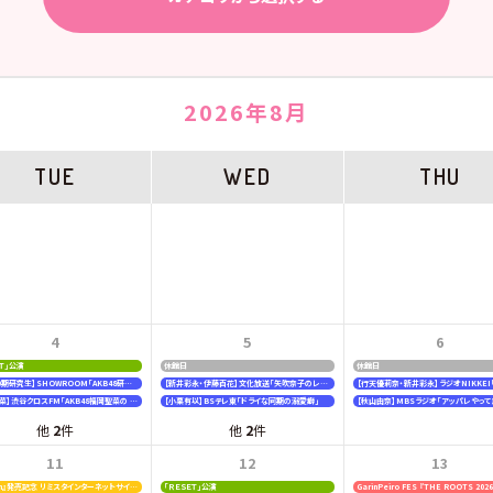
2026年8月
TUE
WED
THU
4
5
6
ＥＴ」公演
休館日
休館日
【19期20期研究生】SHOWROOM「AKB48研究生パレット 〜多彩な魅力をお届け〜」
【新井彩永・伊藤百花】文化放送「矢吹奈子のレコメン！」
【福岡聖菜】渋谷クロスFM「AKB48福岡聖菜の あなたに福を届けますらじお☆」
【小栗有以】BSテレ東「ドライな同期の溺愛癖」
【秋山由奈】MBSラジオ「アッパレやって
他
2
件
他
2
件
11
12
13
『好きish』発売記念 リミスタインターネットサイン会
「ＲＥＳＥＴ」公演
GarinPeiro FES 『THE ROOTS 202