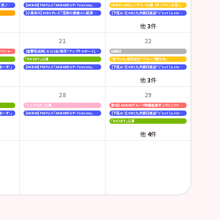
【行天優莉奈・新井彩永】ラジオNIKKEI「虎ノ門 トレンド経済研究所」
【AKB48】FMFUJI「AKB48のUP-Tension」
AKB48 68thシングル OS盤 【オンラインお話し会】
【小栗有以】MBSテレビ「深夜の爆食メシ配達員ジャンボ」
【下尾みう】KBC九州朝日放送「C'est la vie〜いのちの声を伝えたい〜」
他
3
件
21
22
日本ハムファイターズ〈AFTER GAME〉スペシャルライブ
【倉野尾成美】8/21(金)発売『アップトゥボーイ』連載なるティットコレクション
休館日
「ＲＥＳＥＴ」公演
『好きish』発売記念「グループ握手会」
まーす！」
【AKB48】FMFUJI「AKB48のUP-Tension」
【下尾みう】KBC九州朝日放送「C'est la vie〜いのちの声を伝えたい〜」
他
3
件
28
29
「ここからだ」公演
第5回 AKB48グループ映像倉庫オンラインファンミーティング
まーす！」
【AKB48】FMFUJI「AKB48のUP-Tension」
【下尾みう】KBC九州朝日放送「C'est la vie〜いのちの声を伝えたい〜」
「ＲＥＳＥＴ」公演
他
4
件