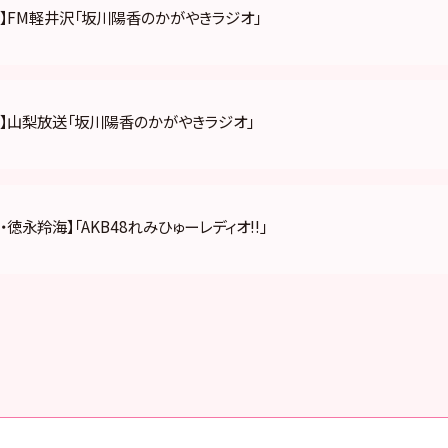
】FM軽井沢「坂川陽香のかがやきラジオ」
香】山梨放送「坂川陽香のかがやきラジオ」
・徳永羚海】「AKB48れみひゅーレディオ!!」