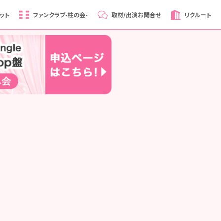
ット
ファンクラブ
-柱の会-
取材/出演
お問合せ
リクルート