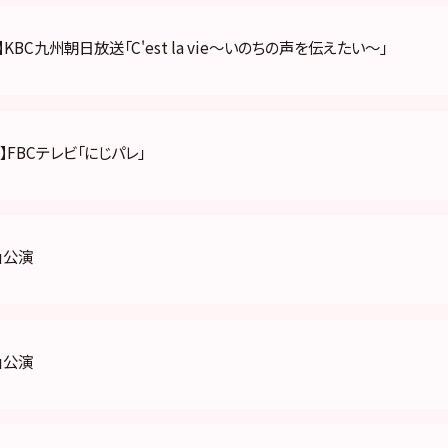
KBC九州朝日放送「C'est la vie〜いのちの声を伝えたい〜」
】FBCテレビ「にじパレ」
」公演
」公演