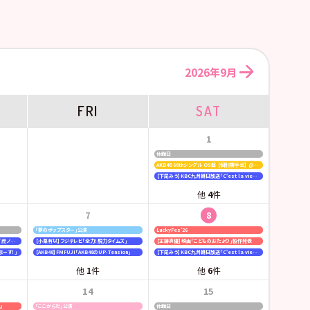
2026年9月
FRI
SAT
1
休館日
AKB48 68thシングル OS盤 【個別握手会】 @パシフィコ横浜
【下尾みう】KBC九州朝日放送「C'est la vie〜いのちの声を伝えたい〜」
他
4
件
7
8
「夢のポップスター」公演
LuckyFes’26
【行天優莉奈・新井彩永】ラジオNIKKEI「虎ノ門 トレンド経済研究所」
【小栗有以】フジテレビ「全力！脱力タイムズ」
【正鋳真優】映画「こどものおたより」製作発表
まーす！」
【AKB48】FMFUJI「AKB48のUP-Tension」
【下尾みう】KBC九州朝日放送「C'est la vie〜いのちの声を伝えたい〜」
他
1
件
他
6
件
14
15
6』
「ここからだ」公演
休館日