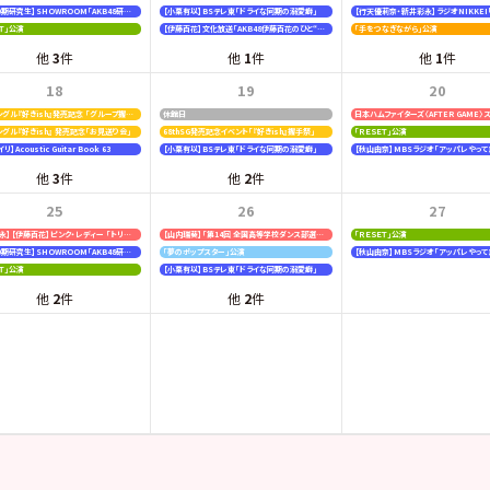
【19期20期研究生】SHOWROOM「AKB48研究生パレット 〜多彩な魅力をお届け〜」
【小栗有以】BSテレ東「ドライな同期の溺愛癖」
ＥＴ」公演
【伊藤百花】文化放送「AKB48伊藤百花のひと“花”咲かせたいっ！」
「手をつなぎながら」公演
他
3
件
他
1
件
他
1
件
18
19
20
68thシングル『好きish』発売記念 「グループ握手会」
休館日
シングル『好きish』 発売記念「お見送り会」
68thSG発売記念イベント「『好きish』握手祭」
「ＲＥＳＥＴ」公演
】Acoustic Guitar Book 63
【小栗有以】BSテレ東「ドライな同期の溺愛癖」
【秋山由奈】MBSラジオ「アッパレやって
他
3
件
他
2
件
25
26
27
【新井彩永】【伊藤百花】ピンク・レディー 「トリビュートコンサート」
【山内瑞葵】「第14回 全国高等学校ダンス部選手権」
「ＲＥＳＥＴ」公演
【19期20期研究生】SHOWROOM「AKB48研究生パレット 〜多彩な魅力をお届け〜」
「夢のポップスター」公演
【秋山由奈】MBSラジオ「アッパレやって
ＥＴ」公演
【小栗有以】BSテレ東「ドライな同期の溺愛癖」
他
2
件
他
2
件