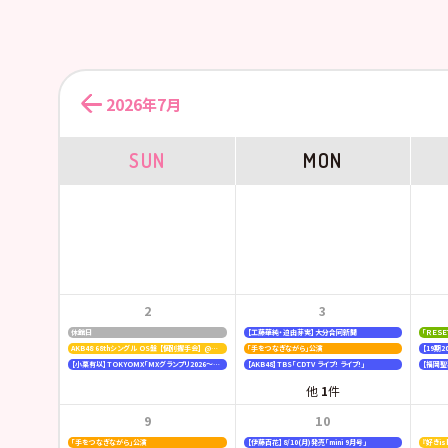
2026年7月
SUN
MON
2
3
休館日
【工藤華純・迫由芽実】大分合同新聞
「ＲＥＳ
AKB48 68thシングル OS盤 【個別握手会】 @パシフィコ横浜
「手をつなぎながら」公演
【小栗有以】TOKYOMX「MXグランプリ2026～異端芸人決定戦～」
【AKB48】TBS「CDTV ライブ! ライブ!」
他
1
件
9
10
「手をつなぎながら」公演
【伊藤百花】8/10(月)発売「mini 9月号」