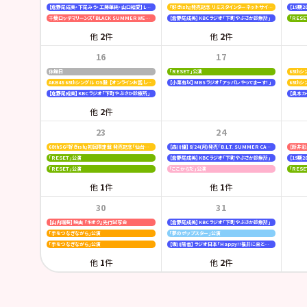
【倉野尾成美・下尾みう・工藤華純・山口結愛】LOVE FM「AKB48九州放送部！」
『好きish』発売記念 リミスタインターネットサイン会
千葉ロッテマリーンズ「BLACK SUMMER WEEK supported by クーリッシュ」
【倉野尾成美】KBCラジオ「下町やぶさか診療所」
「ＲＥＳ
他
2
件
他
2
件
16
17
休館日
「ＲＥＳＥＴ」公演
AKB48 68thシングル OS盤 【オンラインお話し会】
【小栗有以】MBSラジオ「アッパレやってまーす！」
68th
【倉野尾成美】KBCラジオ「下町やぶさか診療所」
【奥本カイリ
他
2
件
23
24
68thSG『好きish』初回限定盤 発売記念「仙台握手会」
【森川優】8/24(月)発売「B.L.T. SUMMER CANDY 2026」
「ＲＥＳＥＴ」公演
【倉野尾成美】KBCラジオ「下町やぶさか診療所」
「ＲＥＳＥＴ」公演
「ここからだ」公演
「ＲＥＳ
他
1
件
他
1
件
30
31
【山内瑞葵】映画 『キオク』先行試写会
【倉野尾成美】KBCラジオ「下町やぶさか診療所」
「手をつなぎながら」公演
「夢のポップスター」公演
「手をつなぎながら」公演
【坂川陽香】ラジオ日本「Happy!!福井に来とっけの～」
他
1
件
他
2
件