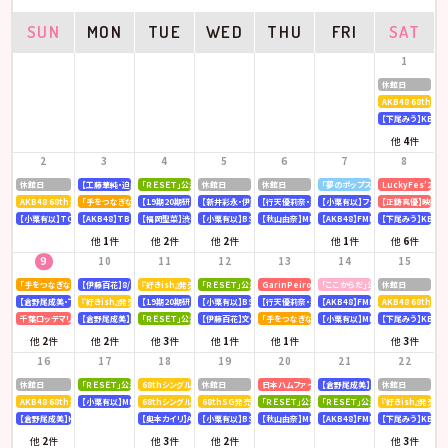
SUN
MON
TUE
WED
THU
FRI
SAT
1
休館日
AKB48 68th
【下尾みう】KBC九
他
4
件
2
3
4
5
6
7
8
休館日
【工藤華純・迫由芽実】大分合同新聞
「ＲＥＳＥＴ」公演
休館日
休館日
「夢のポップスター」公演
LuckyFes’26
AKB48 68thシングル OS盤 【個別握手会】 @パシフィコ横浜
「手をつなぎながら」公演
【19期20期研究生】SHOWROOM「AKB48研究生パレット 〜多彩な魅力をお届け〜」
【新井彩永・伊藤百花】文化放送「矢吹奈子のレコメン！」
【行天優莉奈・新井彩永】ラジオNIKKEI「虎ノ門 トレ
【小栗有以】フジテレビ「全力！脱力タ
【正鋳真優】映画「
【小栗有以】TOKYOMX「MXグランプリ2026～異端芸人決定戦～」
【AKB48】TBS「CDTV ライブ! ライブ!」
【福岡聖菜】渋谷クロスFM「AKB48福岡聖菜の あなたに福を届けますらじお☆」
【小栗有以】BSテレ東「ドライな同期の溺愛癖」
【秋山由奈】MBSラジオ「アッパレやってまーす！」
【AKB48】FMFUJI「AKB48のUP-T
【下尾みう】KBC九
他
1
件
他
2
件
他
2
件
他
1
件
他
6
件
9
10
11
12
13
14
15
「手をつなぎながら」公演
【伊藤百花】8/10(月)発売「mini 9月号」
『好きish』発売記念 リミスタインターネットサイン会
「ＲＥＳＥＴ」公演
GarinPeiro FES 『THE ROOTS 2026』
「ここからだ」公演
休館日
【倉野尾成美・下尾みう・工藤華純・山口結愛】LOVE FM「AKB48九州放送部！」
『好きish』発売記念 リミスタインターネットサイン会
【19期20期研究生】SHOWROOM「AKB48研究生パレット 〜多彩な魅力をお届け〜」
【小栗有以】BSテレ東「ドライな同期の溺愛癖」
【行天優莉奈・新井彩永】ラジオNIKKEI「虎ノ門 トレ
【AKB48】FMFUJI「AKB48のUP-T
AKB48 68thシ
千葉ロッテマリーンズ「BLACK SUMMER WEEK supported by クーリッシュ」
【倉野尾成美】KBCラジオ「下町やぶさか診療所」
「ＲＥＳＥＴ」公演
【伊藤百花】文化放送「AKB48伊藤百花のひと“花”咲かせたいっ！」
「手をつなぎながら」公演
【小栗有以】MBSテレビ「深夜の爆食
【下尾みう】KBC九
他
2
件
他
2
件
他
3
件
他
1
件
他
1
件
他
3
件
16
17
18
19
20
21
22
休館日
「ＲＥＳＥＴ」公演
68thシングル『好きish』発売記念 「グループ握手会」
休館日
日本ハムファイターズ〈AFTER GAME〉スペシャルラ
【倉野尾成美】8/21(金)発売『アッ
休館日
AKB48 68thシングル OS盤 【オンラインお話し会】
【小栗有以】MBSラジオ「アッパレやってまーす！」
68thシングル『好きish』 発売記念「お見送り会」
68thSG発売記念イベント「『好きish』握手祭」
「ＲＥＳＥＴ」公演
「ＲＥＳＥＴ」公演
『好きish』発売記
【倉野尾成美】KBCラジオ「下町やぶさか診療所」
【奥本カイリ】Acoustic Guitar Book 63
【小栗有以】BSテレ東「ドライな同期の溺愛癖」
【秋山由奈】MBSラジオ「アッパレやってまーす！」
【AKB48】FMFUJI「AKB48のUP-T
【下尾みう】KBC九
他
2
件
他
3
件
他
2
件
他
3
件