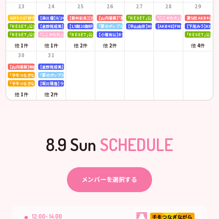
23
24
25
26
27
28
29
68thSG『好きish』初回限定盤 発売記念「仙台握手会」
【森川優】8/24(月)発売「B.L.T. SUMMER CANDY 2026」
【新井彩永】【伊藤百花】ピンク・レディー 「トリビュートコンサート」
【山内瑞葵】「第14回 全国高等学校ダンス部選手権」
「ＲＥＳＥＴ」公演
「ここからだ」公演
第5回 AKB48
「ＲＥＳＥＴ」公演
【倉野尾成美】KBCラジオ「下町やぶさか診療所」
【19期20期研究生】SHOWROOM「AKB48研究生パレット 〜多彩な魅力をお届け〜」
「夢のポップスター」公演
【秋山由奈】MBSラジオ「アッパレやってまーす！」
【AKB48】FMFUJI「AKB48のUP-T
【下尾みう】KBC九
「ＲＥＳＥＴ」公演
「ここからだ」公演
「ＲＥＳＥＴ」公演
【小栗有以】BSテレ東「ドライな同期の溺愛癖」
「ＲＥＳＥＴ」公演
他
1
件
他
1
件
他
2
件
他
2
件
他
4
件
30
31
【山内瑞葵】映画 『キオク』先行試写会
【倉野尾成美】KBCラジオ「下町やぶさか診療所」
「手をつなぎながら」公演
「夢のポップスター」公演
「手をつなぎながら」公演
【坂川陽香】ラジオ日本「Happy!!福井に来とっけの～」
他
1
件
他
2
件
8.9 Sun
SCHEDULE
メンバーを選択する
12:00- 14:00