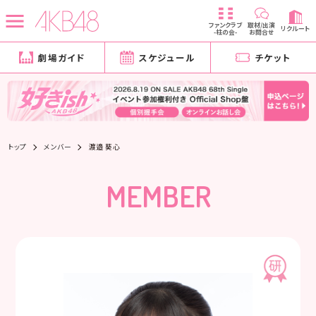
ファンクラブ
取材/出演
リクルート
-柱の会-
お問合せ
劇場ガイド
スケジュール
チケット
トップ
メンバー
渡邉 葵心
MEMBER