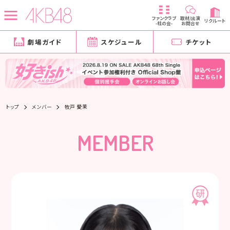
ファンクラブ
取材/出演
リクルート
-柱の会-
お問合せ
劇場ガイド
スケジュール
チケット
トップ
メンバー
牧戸 愛茉
MEMBER