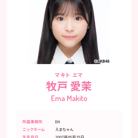
マキト エマ
牧戸 愛茉
Ema Makito
所属事務所
DH
ニックネーム
えまちゃん
生年月日
2007年05月25日