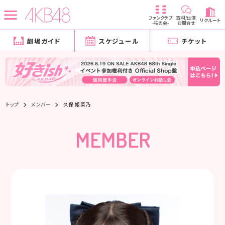
ファンクラブ
取材/出演
リクルート
-柱の会-
お問合せ
劇場ガイド
スケジュール
チケット
トップ
メンバー
久保 姫菜乃
MEMBER