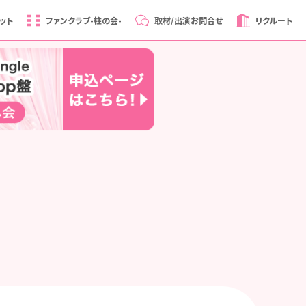
ット
ファンクラブ
-柱の会-
取材/出演
お問合せ
リクルート