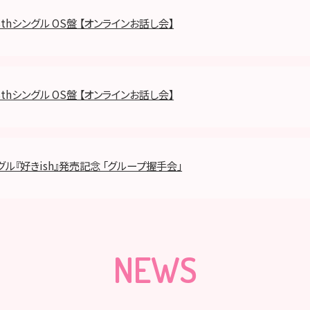
68thシングル OS盤 【オンラインお話し会】
68thシングル OS盤 【オンラインお話し会】
ングル『好きish』発売記念 「グループ握手会」
NEWS