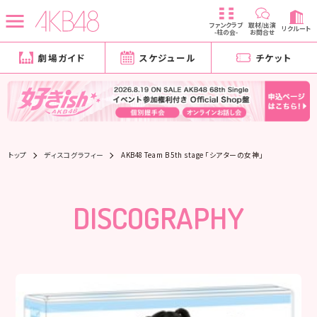
ファンクラブ
取材/出演
リクルート
-柱の会-
お問合せ
劇場ガイド
スケジュール
チケット
トップ
ディスコグラフィー
AKB48 Team B 5th stage 「シアターの女神」
DISCOGRAPHY