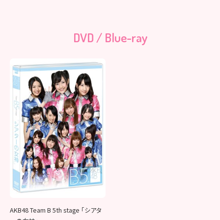
DVD / Blue-ray
AKB48 Team B 5th stage 「シアタ