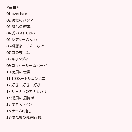
<曲目>
01.overture
02.勇気のハンマー
03.隕石の確率
04.愛のストリッパー
05.シアターの女神
06.初恋よ こんにちは
07.嵐の夜には
08.キャンディー
09.ロッカールームボーイ
10.夜風の仕業
11.100メートルコンビニ
12.好き 好き 好き
13.サヨナラのカナシバリ
14.潮風の招待状
15.オネストマン
16.チームB推し
17.僕たちの紙飛行機