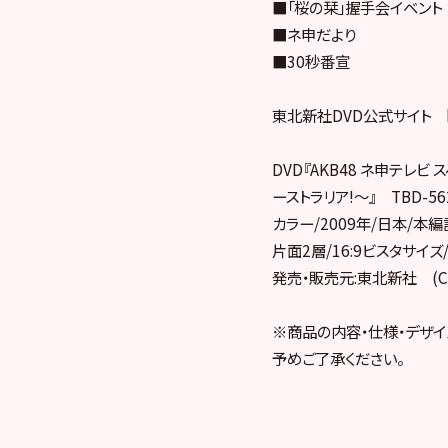
■「桜の栞」握手会イベント
■ネ申だより
■30秒番宣
東北新社DVD公式サイト http:
DVD『AKB48 ネ申テレビ
ーストラリア!〜』 TBD-56
カラー/2009年/日本/本編
片面2層/16:9ビスタサイ
発売・販売元:東北新社 (
※商品の内容・仕様・デザイ
予めご了承ください。