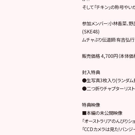
そして「チキン」の称号やいか
参加メンバー:小林香菜、野
(SKE48)
ムチャぶり伝道師:有吉弘行
販売価格 4,700円（本体
封入特典
●生写真3枚入り(ランダ
●二つ折りチャプターリスト
特典映像
■本編の未公開映像
「オーストラリアのんびりショ
「CCDカメラは見た!バン