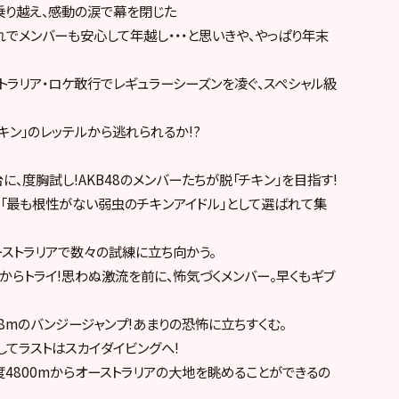
乗り越え、感動の涙で幕を閉じた
これでメンバーも安心して年越し・・・と思いきや、やっぱり年末
ストラリア・ロケ敢行でレギュラーシーズンを凌ぐ、スペシャル級
キン」のレッテルから逃れられるか!?
に、度胸試し!AKB48のメンバーたちが脱「チキン」を目指す!
ら「最も根性がない弱虫のチキンアイドル」として選ばれて集
ーストラリアで数々の試練に立ち向かう。
からトライ!思わぬ激流を前に、怖気づくメンバー。早くもギブ
8mのバンジージャンプ!あまりの恐怖に立ちすくむ。
そしてラストはスカイダイビングへ!
4800mからオーストラリアの大地を眺めることができるの