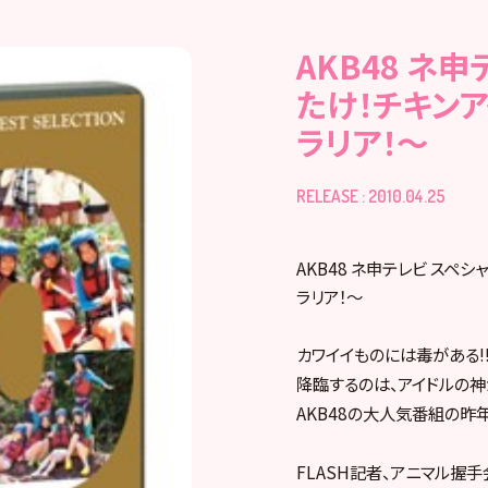
AKB48 ネ申
たけ！チキンア
ラリア！～
RELEASE : 2010.04.25
AKB48 ネ申テレビ スペシ
ラリア！～
カワイイものには毒がある!
降臨するのは、アイドルの神
AKB48の大人気番組の昨
FLASH記者、アニマル握