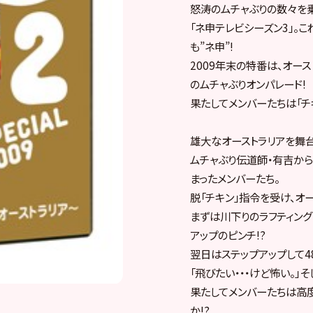
怒涛のムチャぶりの数々を
「ネ申テレビシーズン3」。
も”ネ申”!
2009年末の特番は、オー
のムチャぶりオンパレード!
果たしてメンバーたちは「チ
雄大なオーストラリアを舞台
ムチャぶり伝道師・有吉か
まったメンバーたち。
脱「チキン」指令を受け、オ
まずは川下りのラフティング
アップのピンチ!?
翌日はステップアップして4
「飛びたい・・・けど怖い。」
果たしてメンバーたちは高度
か!?