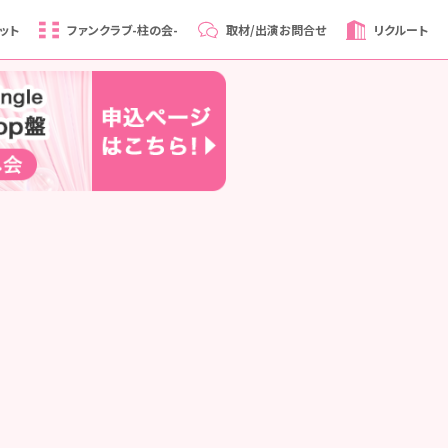
ット
ファンクラブ
-柱の会-
取材/出演
お問合せ
リクルート