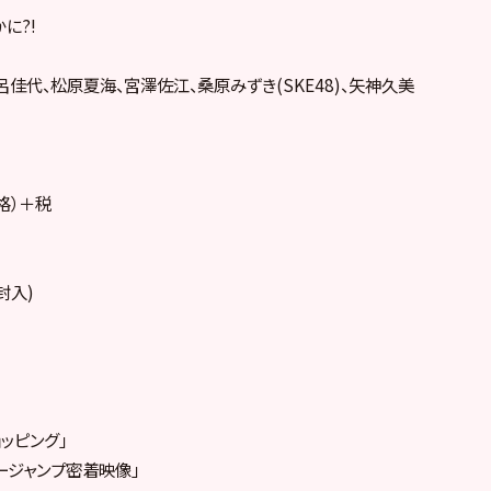
に?!
呂佳代、松原夏海、宮澤佐江、桑原みずき(SKE48)、矢神久美
価格）＋税
ム封入)
ッピング」
ジージャンプ密着映像」