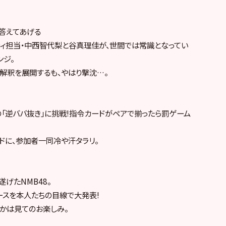
が答えてあげる
ティ担当・中西智代梨と谷真理佳が、世間では常識となってい
ンジ。
解釈を展開するも、やはり撃沈…。
の「逆ババ抜き」に挑戦!指令カードがペアで揃ったら罰ゲーム
ドに、参加者一同冷や汗タラリ。
遂げたNMB48。
ースを本人たちの目線で大発表!
のかは見てのお楽しみ。