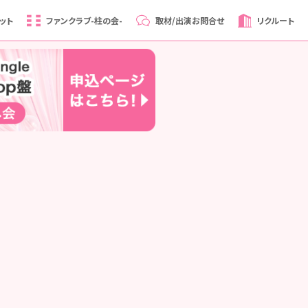
ット
ファンクラブ
-柱の会-
取材/出演
お問合せ
リクルート