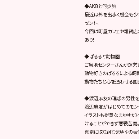
◆AKBと何歩旅
最近は外を出歩く機会も少
ゼント。
今回は町屋カフェや雑貨店
あり!
◆ぱるると動物園
ご当地センターさんが運営
動物好きのぱるるによる飼
動物たちと心を通わせる園長
◆渡辺麻友の理想の男性
渡辺麻友がはじめてのモン
イラストも得意なまゆゆだ
けることができず悪戦苦闘
真剣に取り組むまゆゆの表