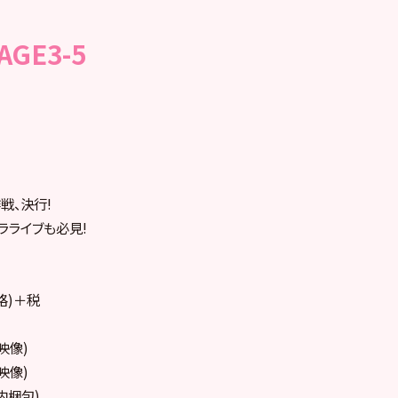
AGE3-5
戦、決行!
ラライブも必見!
格)＋税
典映像)
典映像)
内梱包)