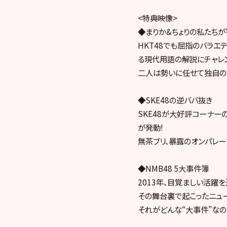
<特典映像>
◆まりか&ちょりの私たち
HKT48でも屈指のバラエ
る現代用語の解説にチャレ
二人は勢いに任せて独自の
◆SKE48の逆ババ抜き
SKE48が大好評コーナー
が発動!
無茶ブリ、暴露のオンパレー
◆NMB48 5大事件簿
2013年、目覚ましい活躍を
その舞台裏で起こったニュ
それがどんな“大事件”な