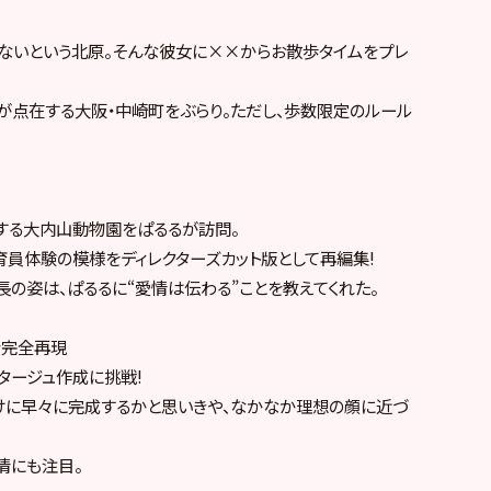
ないという北原。そんな彼女に××からお散歩タイムをプレ
が点在する大阪・中崎町をぶらり。ただし、歩数限定のルール
する大内山動物園をぱるるが訪問。
育員体験の模様をディレクターズカット版として再編集!
の姿は、ぱるるに“愛情は伝わる”ことを教えてくれた。
を完全再現
タージュ作成に挑戦!
けに早々に完成するかと思いきや、なかなか理想の顔に近づ
。
情にも注目。