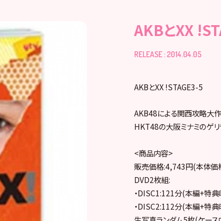
AKBとXX !ST
RELEASE : 2014.04.05
AKBとXX !STAGE3-5
AKB48による関西攻略大作
HKT48の大阪ミナミのゲリ
<商品内容>
販売価格:4,743円(本体価
DVD2枚組:
・DISC1:121分(本編+特
・DISC2:112分(本編+特
生写真ランダム5枚(ケース