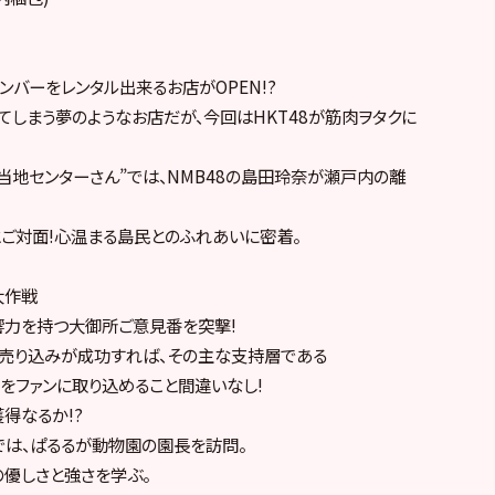
ンバーをレンタル出来るお店がOPEN!?
しまう夢のようなお店だが、今回はHKT48が筋肉ヲタクに
当地センターさん”では、NMB48の島田玲奈が瀬戸内の離
とご対面!心温まる島民とのふれあいに密着。
大作戦
響力を持つ大御所ご意見番を突撃!
売り込みが成功すれば、その主な支持層である
をファンに取り込めること間違いなし!
得なるか!?
では、ぱるるが動物園の園長を訪問。
の優しさと強さを学ぶ。