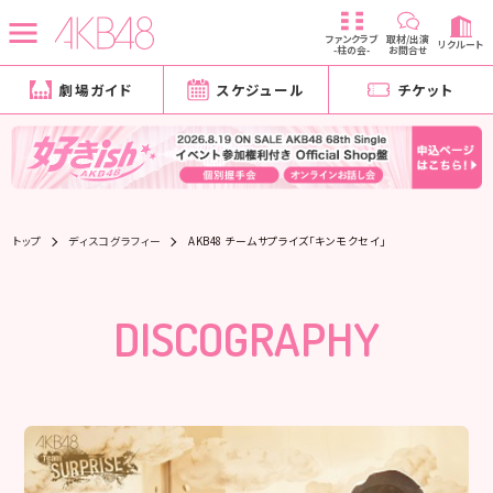
ファンクラブ
取材/出演
リクルート
-柱の会-
お問合せ
劇場ガイド
スケジュール
チケット
トップ
ディスコグラフィー
AKB48 チームサプライズ「キンモクセイ」
DISCOGRAPHY